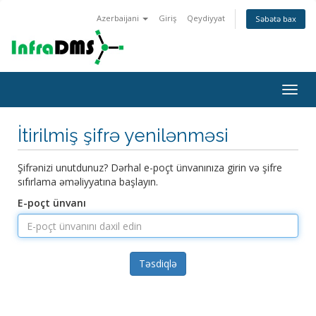
Azerbaijani
Giriş
Qeydiyyat
Səbətə bax
Naviq
keçid
İtirilmiş şifrə yenilənməsi
Şifrənizi unutdunuz? Dərhal e-poçt ünvanınıza girin və şifre
sıfırlama əməliyyatına başlayın.
E-poçt ünvanı
Təsdiqlə