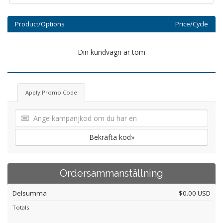
Product/Options
Price/Cycle
Din kundvagn är tom
Apply Promo Code
Bekräfta kod»
Ordersammanställning
Delsumma
$0.00 USD
Totals